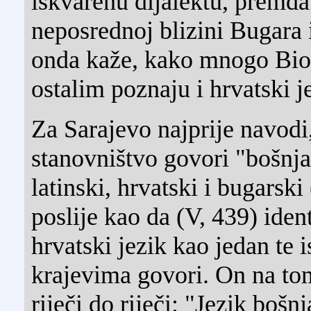
iskvarenu dijalektu, premda
neposrednoj blizini Bugara 
onda kaže, kako mnogo Bio
ostalim poznaju i hrvatski je
Za Sarajevo najprije navodi
stanovništvo govori "bošnjač
latinski, hrvatski i bugarski
poslije kao da (V, 439) ident
hrvatski jezik kao jedan te i
krajevima govori. On na to
riječi do riječi: "Jezik bošn