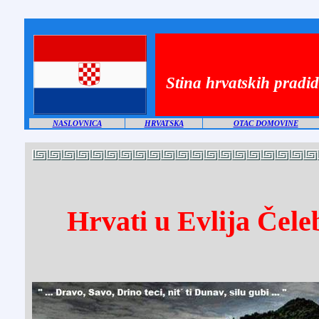
Stina hrvatskih pradi
NASLOVNICA
HRVATSKA
OTAC DOMOVINE
Hrvati u Evlija Čele