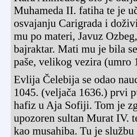
Muhameda II. fatiha te je u
osvajanju Carigrada i doživ
mu po materi, Javuz Ozbeg,
bajraktar. Mati mu je bila 
paše, velikog vezira (umro 
Evlija Čelebija se odao nau
1045. (veljača 1636.) prvi 
hafiz u Aja Sofiji. Tom je 
upozoren sultan Murat IV. t
kao musahiba. Tu je službu 