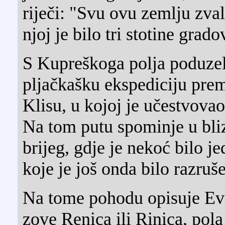
riječi: "Svu ovu zemlju zva
njoj je bilo tri stotine grado
S Kupreškoga polja poduzel
pljačkašku ekspediciju prem
Klisu, u kojoj je učestvovao
Na tom putu spominje u bliz
brijeg, gdje je nekoć bilo j
koje je još onda bilo razruš
Na tome pohodu opisuje Evli
zove Renica ili Rinica, pola