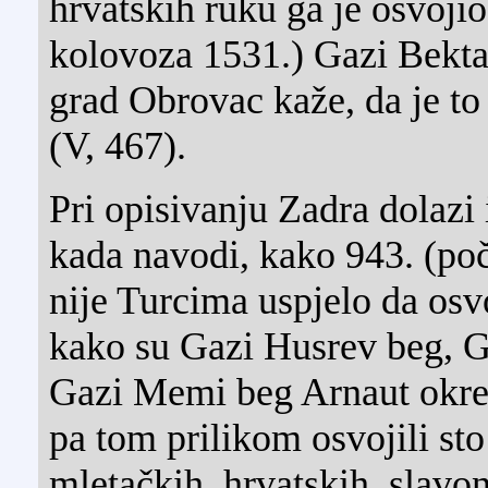
hrvatskih ruku ga je osvojio
kolovoza 1531.) Gazi Bekta
grad Obrovac kaže, da je to
(V, 467).
Pri opisivanju Zadra dolazi
kada navodi, kako 943. (poč
nije Turcima uspjelo da osv
kako su Gazi Husrev beg, G
Gazi Memi beg Arnaut okren
pa tom prilikom osvojili st
mletačkih, hrvatskih, slavo