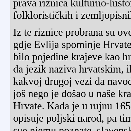
prava riznica kulturno-histo
folklorističkih i zemljopisn
Iz te riznice probrana su ov
gdje Evlija spominje Hrvate
bilo pojedine krajeve kao hr
da jezik naziva hrvatskim, i
kakvoj drugoj vezi da navod
još nego je došao u naše kra
Hrvate. Kada je u rujnu 165
opisuje poljski narod, pa t
sve njemu poznate, slavens