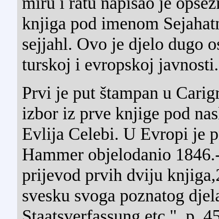
miru i ratu napisao je opsež
knjiga pod imenom Sejahatn
sejjahl. Ovo je djelo dugo o
turskoj i evropskoj javnosti.
Prvi je put štampan u Carig
izbor iz prve knjige pod n
Evlija Celebi. U Evropi je p
Hammer objelodanio 1846.-
prijevod prvih dviju knjiga,2
svesku svoga poznatog djel
Staatsverfassung etc.", p. 4