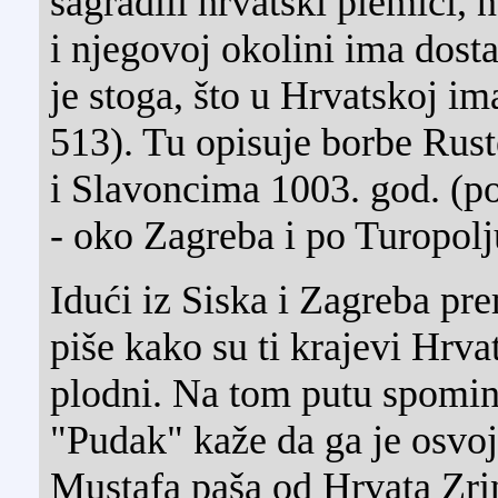
sagradili hrvatski plemići,
i njegovoj okolini ima dosta
je stoga, što u Hrvatskoj i
513). Tu opisuje borbe Rus
i Slavoncima 1003. god. (po
- oko Zagreba i po Turopolj
Idući iz Siska i Zagreba pr
piše kako su ti krajevi Hrvat
plodni. Na tom putu spomin
"Pudak" kaže da ga je osvoj
Mustafa paša od Hrvata Zri