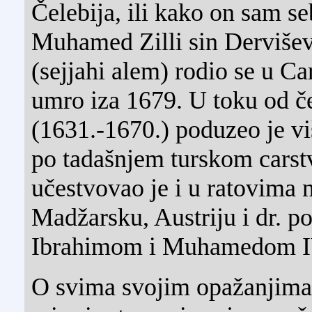
Čelebija, ili kako on sam se
Muhamed Zilli sin Dervišev
(sejjahi alem) rodio se u Ca
umro iza 1679. U toku od č
(1631.-1670.) poduzeo je vi
po tadašnjem turskom carstv
učestvovao je i u ratovima 
Madžarsku, Austriju i dr. p
Ibrahimom i Muhamedom I
O svima svojim opažanjima 