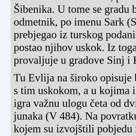
Šibenika. U tome se gradu b
odmetnik, po imenu Sark (Sa
prebjegao iz turskog podan
postao njihov uskok. Iz tog
provaljuje u gradove Sinj i 
Tu Evlija na široko opisuje 
s tim uskokom, a u kojima i 
igra važnu ulogu četa od dvi
junaka (V 484). Na povratk
kojem su izvojštili pobjed