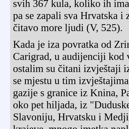
svih 367 kula, koliko ih ima
pa se zapali sva Hrvatska i 
čitavo more ljudi (V, 525).
Kada je iza povratka od Zr
Carigrad, u audijenciji kod
ostalim su čitani izvještaji
se mjestu u tim izvještajim
gazije s granice iz Knina, P
oko pet hiljada, iz "Duduske
Slavoniju, Hrvatsku i Medji
krajeve, mnogo imetka naplj