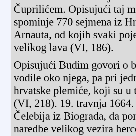
Čuprilićem. Opisujući taj 
spominje 770 sejmena iz Hr
Arnauta, od kojih svaki poje
velikog lava (VI, 186).
Opisujući Budim govori o b
vodile oko njega, pa pri je
hrvatske plemiće, koji su u
(VI, 218). 19. travnja 1664.
Čelebija iz Biograda, da po
naredbe velikog vezira he