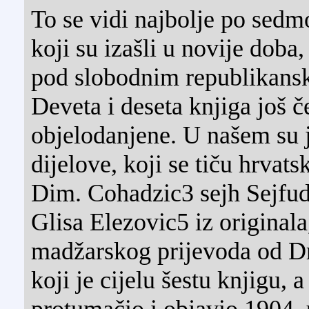
To se vidi najbolje po sed
koji su izašli u novije doba
pod slobodnim republikans
Deveta i deseta knjiga još 
objelodanjene. U našem su j
dijelove, koji se tiču hrvats
Dim. Cohadzic3 sejh Sejfu
Glisa Elezovic5 iz originala
madžarskog prijevoda od D
koji je cijelu šestu knjigu, a
protumačio i objavio 1904.