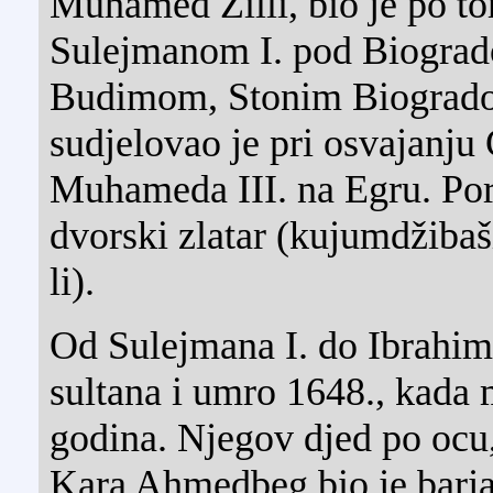
Muhamed Zilli, bio je po t
Sulejmanom I. pod Biogra
Budimom, Stonim Biogrado
sudjelovao je pri osvajanju 
Muhameda III. na Egru. Por
dvorski zlatar (kujumdžibaši
li).
Od Sulejmana I. do Ibrahima
sultana i umro 1648., kada 
godina. Njegov djed po ocu
Kara Ahmedbeg bio je barja