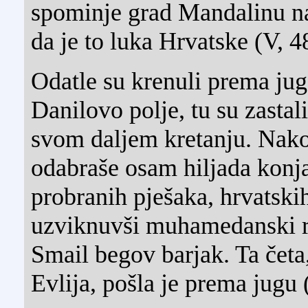
spominje grad Mandalinu na 
da je to luka Hrvatske (V, 4
Odatle su krenuli prema jug
Danilovo polje, tu su zastal
svom daljem kretanju. Nak
odabraše osam hiljada konjan
probranih pješaka, hrvatski
uzviknuvši muhamedanski ra
Smail begov barjak. Ta četa
Evlija, pošla je prema jugu 